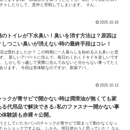
チャしたりして、意外と苦戦してしまいます。 そん...
2025.10.18
築のトイレが下水臭い！臭いを消す方法は？原因は
？しつこい臭いが消えない時の最終手段はコレ！
活は慣れましたか？ この時期に一人暮らしを始める人も多いと思
す。 新しいアパートに住んで、毎日わくわくドキドキ楽しいです
。 しかし引っ越して実際に住んでみないと分からない事ってたく
あります。 今回は実体験なのですが、新築アパ...
2025.10.13
ャックが青サビで開かない時は潤滑油が無くても家
ある代用品で解決できる♪私のファスナー開かない事
の体験談も赤裸々公開。
うとしていたカバンのチャックが青サビで固まって動かなくなっ
たらショックですよね。 しかも、明日使おうと思っていた！ なん