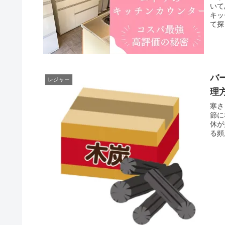
いて
キッ
て探
バ
レジャー
理
寒さ
節に
休が
る頻