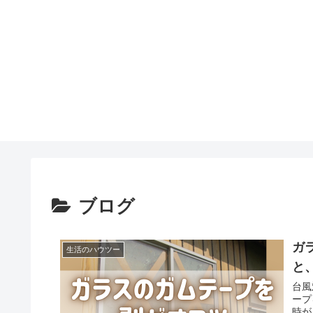
ブログ
ガ
生活のハウツー
と
台風
ープ
時が