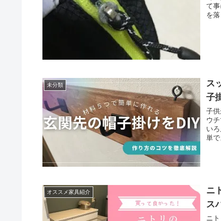
て事
を落
ス
未分類
子掛
子供
ウチ
いろ
単で
ンプ
ニ
オススメ家具紹介
ス
ニト