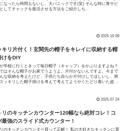
になったら時間もないし、大パニックです(笑) そんな時に青サビ
としてチャックを復活させる方法をご紹介しち...
2025.10.09
ッキリ片付く！玄関先の帽子をキレイに収納する帽
けをDIY
が学校に行くときって毎日帽子（キャップ）をかぶりますよね？
ではそんな帽子がお家でうようよ。片付かないんですよ。今まで
んな収納を考えたけど、子供たち自らか片付けしてほしいし、簡
スッキリした帽子掛けを考えて考えてようやくたどり着いた超シ
ル帽子掛け。1×4のあまりと100均の材料で簡単に作れました♪
2025.07.24
トリのキッチンカウンター120幅なら絶対コレ！コ
パ最強のスライド式カウンター！
リのキッチンカウンター買って正解！ 私の大好きなキッチンに置