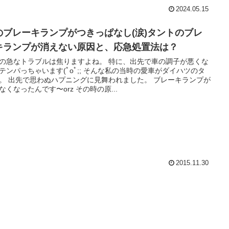
2024.05.15
のブレーキランプがつきっぱなし(涙)タントのブレ
キランプが消えない原因と、応急処置法は？
の急なトラブルは焦りますよね。 特に、出先で車の調子が悪くな
テンパっちゃいます(ﾟoﾟ;; そんな私の当時の愛車がダイハツのタ
。 出先で思わぬハプニングに見舞われました。 ブレーキランプが
なくなったんです〜orz その時の原...
2015.11.30