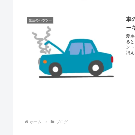
車
生活のハウツー
ー
愛車
ると
ント
消え
ホーム
ブログ